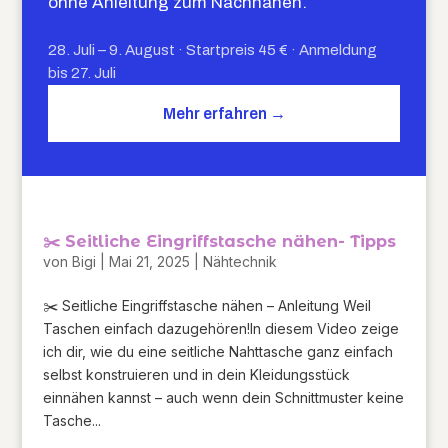
ohne Anleitung zum Nachnähen.
28. Juli – 9. August · Startpreis 45 € · Anmeldung
bis 27. Juli
Mehr erfahren →
✂️ Seitliche Eingriffstasche nähen- Tipps
von
Bigi
|
Mai 21, 2025
|
Nähtechnik
✂️ Seitliche Eingriffstasche nähen – Anleitung Weil
Taschen einfach dazugehören!In diesem Video zeige
ich dir, wie du eine seitliche Nahttasche ganz einfach
selbst konstruieren und in dein Kleidungsstück
einnähen kannst – auch wenn dein Schnittmuster keine
Tasche...