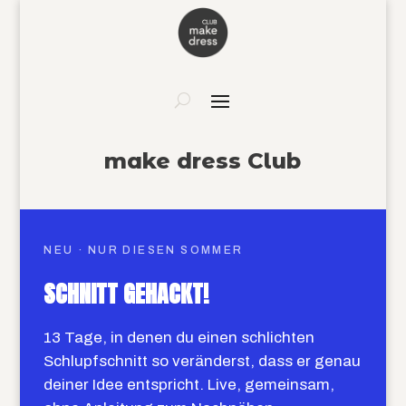
make dress Club
NEU · NUR DIESEN SOMMER
SCHNITT GEHACKT!
13 Tage, in denen du einen schlichten
Schlupfschnitt so veränderst, dass er genau
deiner Idee entspricht. Live, gemeinsam,