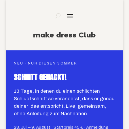
make dress Club
NEU · NUR DIESEN SOMMER
SCHNITT GEHACKT!
13 Tage, in denen du einen schlichten
Schlupfschnitt so veränderst, dass er genau
deiner Idee entspricht. Live, gemeinsam,
ohne Anleitung zum Nachnähen.
28. Juli – 9. August · Startpreis 45 € · Anmeldung