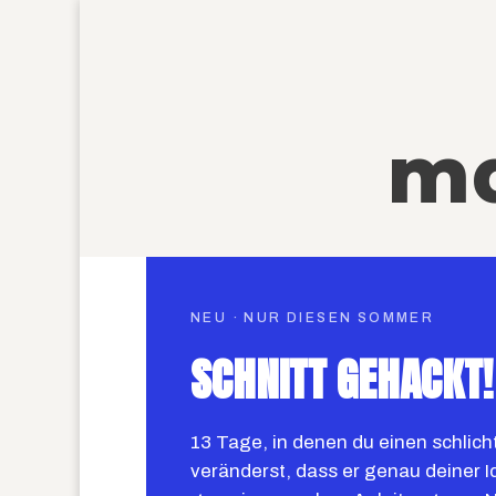
ma
NEU · NUR DIESEN SOMMER
SCHNITT GEHACKT!
13 Tage, in denen du einen schlich
veränderst, dass er genau deiner Id