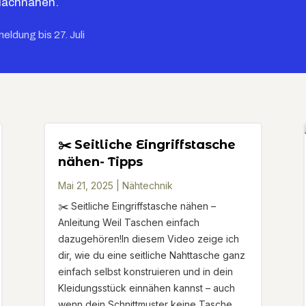
Nachnähen.
meldung bis 27. Juli
✂️ Seitliche Eingriffstasche
nähen- Tipps
Mai 21, 2025
|
Nähtechnik
✂️ Seitliche Eingriffstasche nähen –
Anleitung Weil Taschen einfach
dazugehören!In diesem Video zeige ich
dir, wie du eine seitliche Nahttasche ganz
einfach selbst konstruieren und in dein
Kleidungsstück einnähen kannst – auch
wenn dein Schnittmuster keine Tasche...