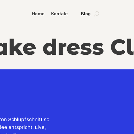
Home
Kontakt
Blog
ke dress C
ten Schlupfschnitt so
ee entspricht. Live,