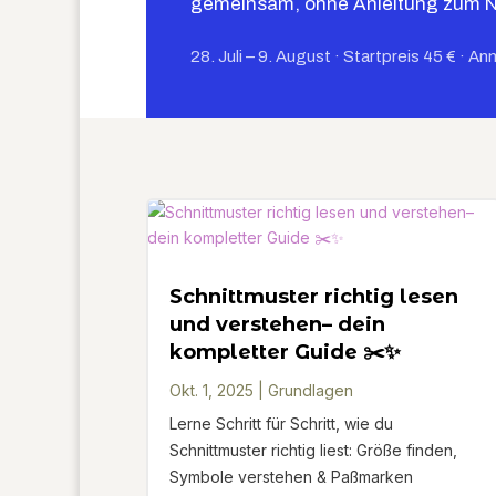
gemeinsam, ohne Anleitung zum 
28. Juli – 9. August · Startpreis 45 € · An
Schnittmuster richtig lesen
und verstehen– dein
kompletter Guide ✂️✨
Okt. 1, 2025
|
Grundlagen
Lerne Schritt für Schritt, wie du
Schnittmuster richtig liest: Größe finden,
Symbole verstehen & Paßmarken