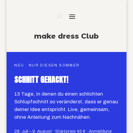
make dress Club
NEU · NUR DIESEN SOMMER
SCHNITT GEHACKT!
13 Tage, in denen du einen schlichten
Schlupfschnitt so veränderst, dass er genau
deiner Idee entspricht. Live, gemeinsam,
ohne Anleitung zum Nachnähen.
28. Juli – 9. August · Startpreis 45 € · Anmeldung