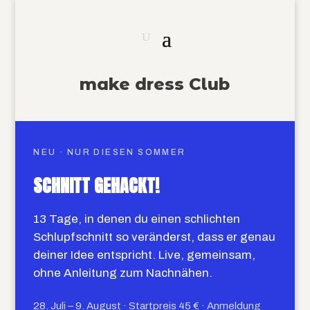
make dress Club
NEU · NUR DIESEN SOMMER
SCHNITT GEHACKT!
13 Tage, in denen du einen schlichten
Schlupfschnitt so veränderst, dass er genau
deiner Idee entspricht. Live, gemeinsam,
ohne Anleitung zum Nachnähen.
28. Juli – 9. August · Startpreis 45 € · Anmeldung