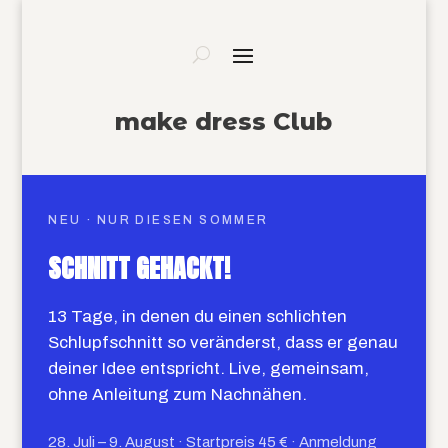
make dress Club
NEU · NUR DIESEN SOMMER
SCHNITT GEHACKT!
13 Tage, in denen du einen schlichten
Schlupfschnitt so veränderst, dass er genau
deiner Idee entspricht. Live, gemeinsam,
ohne Anleitung zum Nachnähen.
28. Juli – 9. August · Startpreis 45 € · Anmeldung