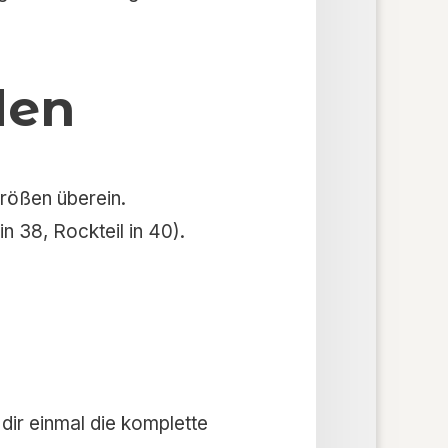
den
größen überein.
n 38, Rockteil in 40).
 dir einmal die komplette