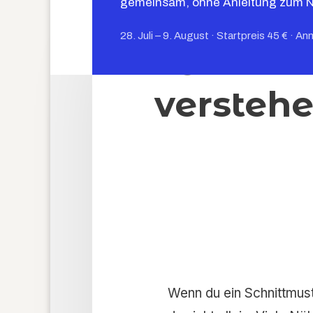
gemeinsam, ohne Anleitung zum 
28. Juli – 9. August · Startpreis 45 € · An
Schnitt
verstehe
Wenn du ein Schnittmust