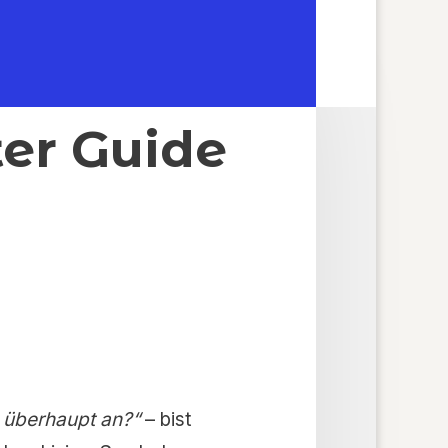
esen und
ter Guide
 überhaupt an?“
– bist