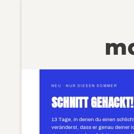
ma
NEU · NUR DIESEN SOMMER
SCHNITT GEHACKT!
13 Tage, in denen du einen schlich
veränderst, dass er genau deiner Id