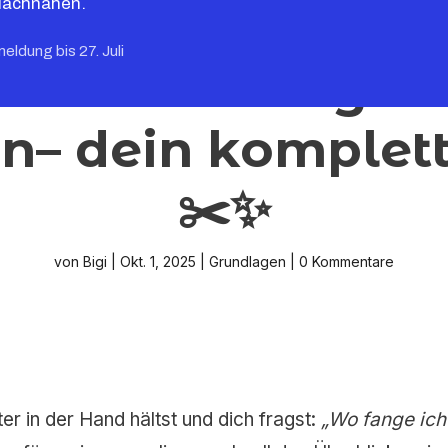
Nachnähen.
meldung bis 27. Juli
muster richtig l
n– dein komplet
✂️✨
von
Bigi
|
Okt. 1, 2025
|
Grundlagen
|
0 Kommentare
er in der Hand hältst und dich fragst:
„Wo fange ich