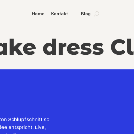
Home
Kontakt
Blog
ke dress C
ten Schlupfschnitt so
ee entspricht. Live,